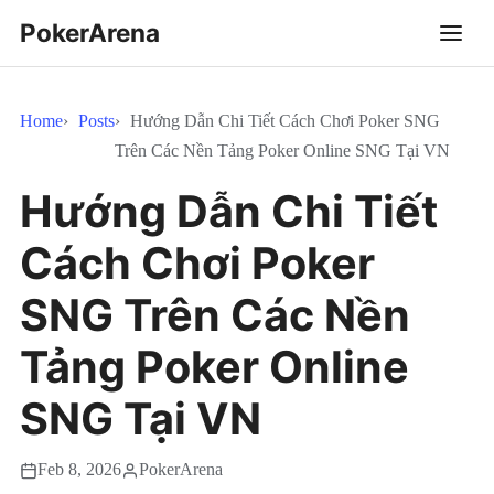
PokerArena
Home
Posts
Hướng Dẫn Chi Tiết Cách Chơi Poker SNG
Trên Các Nền Tảng Poker Online SNG Tại VN
Hướng Dẫn Chi Tiết
Cách Chơi Poker
SNG Trên Các Nền
Tảng Poker Online
SNG Tại VN
Feb 8, 2026
PokerArena