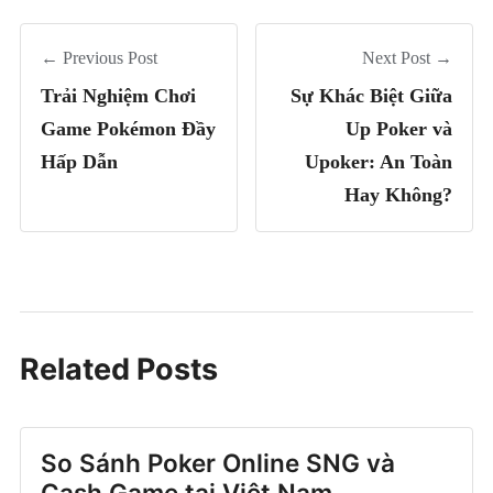
← Previous Post
Next Post →
Trải Nghiệm Chơi
Sự Khác Biệt Giữa
Game Pokémon Đầy
Up Poker và
Hấp Dẫn
Upoker: An Toàn
Hay Không?
Related Posts
So Sánh Poker Online SNG và
Cash Game tại Việt Nam