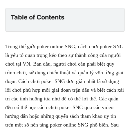
Table of Contents
Trong thế giới poker online SNG, cách chơi poker SNG
là yếu tố quan trọng kéo theo sự thành công của người
chơi tại VN. Ban đầu, người chơi cần phải biết quy
trình chơi, sử dụng chiến thuật và quản lý vốn từng giai
đoạn. Cách chơi poker SNG đơn giản nhất là sử dụng
lối chơi phù hợp mỗi giai đoạn trận đấu và biết cách xài
trí các tình huống tựa như để có thể lợi thế. Các quận
đều có thể học cách chơi poker SNG qua các video
hướng dẫn hoặc những quyển sách tham khảo uy tín
trên một số nền tảng poker online SNG phổ biến. Sau