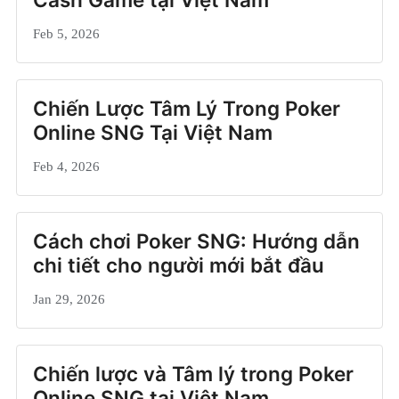
Feb 5, 2026
Chiến Lược Tâm Lý Trong Poker
Online SNG Tại Việt Nam
Feb 4, 2026
Cách chơi Poker SNG: Hướng dẫn
chi tiết cho người mới bắt đầu
Jan 29, 2026
Chiến lược và Tâm lý trong Poker
Online SNG tại Việt Nam