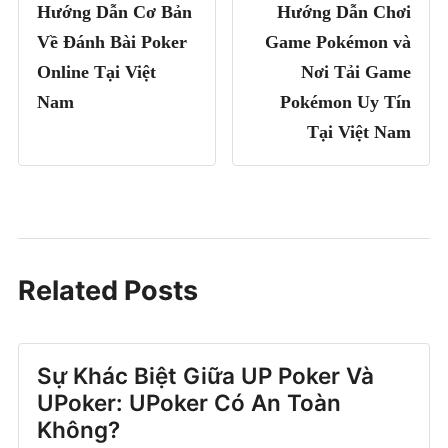
Hướng Dẫn Cơ Bản
Hướng Dẫn Chơi
Về Đánh Bài Poker
Game Pokémon và
Online Tại Việt
Nơi Tải Game
Nam
Pokémon Uy Tín
Tại Việt Nam
Related Posts
Sự Khác Biệt Giữa UP Poker Và
UPoker: UPoker Có An Toàn
Không?