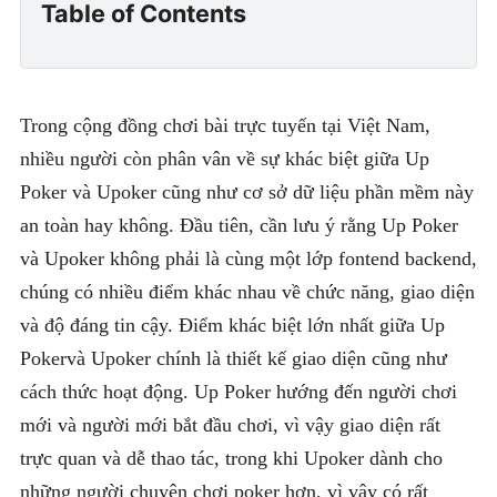
Table of Contents
Trong cộng đồng chơi bài trực tuyến tại Việt Nam,
nhiều người còn phân vân về sự khác biệt giữa Up
Poker và Upoker cũng như cơ sở dữ liệu phần mềm này
an toàn hay không. Đầu tiên, cần lưu ý rằng Up Poker
và Upoker không phải là cùng một lớp fontend backend,
chúng có nhiều điểm khác nhau về chức năng, giao diện
và độ đáng tin cậy. Điểm khác biệt lớn nhất giữa Up
Pokervà Upoker chính là thiết kế giao diện cũng như
cách thức hoạt động. Up Poker hướng đến người chơi
mới và người mới bắt đầu chơi, vì vậy giao diện rất
trực quan và dễ thao tác, trong khi Upoker dành cho
những người chuyên chơi poker hơn, vì vậy có rất