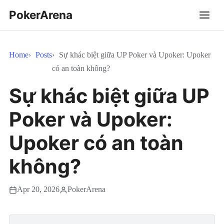
PokerArena
Home
Posts
Sự khác biệt giữa UP Poker và Upoker: Upoker
có an toàn không?
Sự khác biệt giữa UP
Poker và Upoker:
Upoker có an toàn
không?
Apr 20, 2026
PokerArena